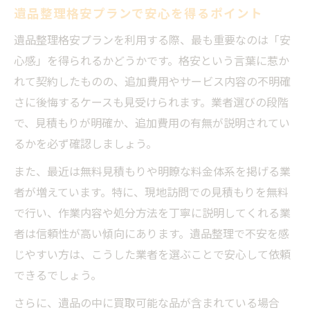
遺品整理格安プランで安心を得るポイント
遺品整理で追加料金を防ぐチェック項目
遺品整理格安プランを利用する際、最も重要なのは「安
遺品整理費用を抑える自分でできる工夫
心感」を得られるかどうかです。格安という言葉に惹か
優良業者の見極めで納得の遺品整理を
れて契約したものの、追加費用やサービス内容の不明確
遺品整理優良業者を選ぶ見極めポイント
さに後悔するケースも見受けられます。業者選びの段階
遺品整理の口コミと評判のチェック方法
で、見積もりが明確か、追加費用の有無が説明されてい
遺品整理業者のトラブル回避策を徹底解説
るかを必ず確認しましょう。
遺品整理で信頼できる業者への依頼手順
また、最近は無料見積もりや明瞭な料金体系を掲げる業
遺品整理買取おすすめ業者との比較基準
者が増えています。特に、現地訪問での見積もりを無料
遺品整理で後悔しない相見積もりの極意
で行い、作業内容や処分方法を丁寧に説明してくれる業
遺品整理で相見積もりを取るメリット
者は信頼性が高い傾向にあります。遺品整理で不安を感
遺品整理相見積もり時の注意点と交渉法
じやすい方は、こうした業者を選ぶことで安心して依頼
できるでしょう。
遺品整理100万円請求事例の注意ポイント
遺品整理費用を透明化する見積もり活用法
さらに、遺品の中に買取可能な品が含まれている場合