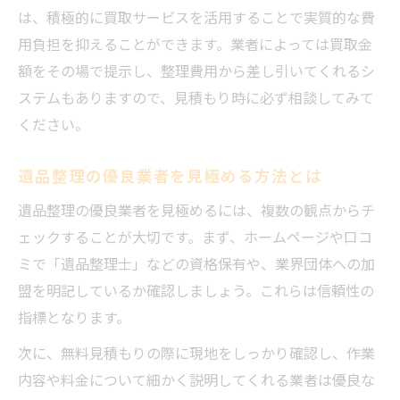
は、積極的に買取サービスを活用することで実質的な費
遺品整理格安業者の見積もり比較のコツ
用負担を抑えることができます。業者によっては買取金
買取サービスを活用した賢い費用圧縮術
額をその場で提示し、整理費用から差し引いてくれるシ
遺品整理買取サービスの選び方と注意点
ステムもありますので、見積もり時に必ず相談してみて
遺品整理でテレビや家電を賢く買取依頼
ください。
遺品整理買取おすすめ業者を比較する方法
遺品整理の買取相場と高く売るコツ解説
遺品整理の優良業者を見極める方法とは
遺品整理買取業者利用時のトラブル対策
遺品整理の優良業者を見極めるには、複数の観点からチ
口コミやトラブル事例から学ぶ遺品整理
ェックすることが大切です。まず、ホームページや口コ
遺品整理口コミを活かした業者選びの極意
ミで「遺品整理士」などの資格保有や、業界団体への加
盟を明記しているか確認しましょう。これらは信頼性の
遺品整理業者トラブル事例と防止ポイント
指標となります。
遺品整理ネコババ被害を未然に防ぐ対策
遺品整理のリアルな体験談と失敗回避法
次に、無料見積もりの際に現地をしっかり確認し、作業
内容や料金について細かく説明してくれる業者は優良な
遺品整理で後悔しないための事前準備