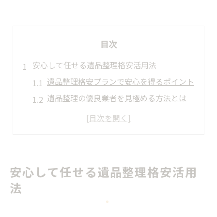
目次
安心して任せる遺品整理格安活用法
遺品整理格安プランで安心を得るポイント
遺品整理の優良業者を見極める方法とは
遺品整理依頼時のトラブル回避術を解説
遺品整理口コミの活かし方と注意点
遺品整理格安業者選びの落とし穴とは
費用を抑える遺品整理プラン徹底解説
安心して任せる遺品整理格安活用
遺品整理の費用相場と格安プラン活用術
法
遺品整理を安くするための具体的ステップ
遺品整理格安プランの特徴と注意事項