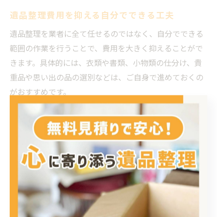
遺品整理費用を抑える自分でできる工夫
遺品整理を業者に全て任せるのではなく、自分でできる
範囲の作業を行うことで、費用を大きく抑えることがで
きます。具体的には、衣類や書類、小物類の仕分け、貴
重品や思い出の品の選別などは、ご自身で進めておくの
がおすすめです。
また、リサイクルショップや買取業者に直接持ち込むこ
とで、不要品の一部を現金化できる場合もあります。地
域の粗大ごみ回収や自治体の無料回収日を活用するのも
有効な方法です。
ご家族や親戚と協力して整理を進めることで、精神的負
担も軽減できます。事前の準備がしっかりできていれ
ば、業者への依頼内容も明確になり、無駄な費用発生を