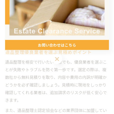
防ぐことができます。
優良業者の見極めで納得の遺品整
理を
お問い合わせはこちら
遺品整理優良業者を選ぶ見極めポイント
お問い合わせはこちら
遺品整理を格安で行いたい場合でも、優良業者を選ぶこ
とが失敗やトラブルを防ぐ第一歩です。選定の際は、複
数社から無料見積りを取り、内容や費用の内訳が明確か
どうかを必ず確認しましょう。見積時に現地をしっかり
確認してくれる業者は、追加請求のリスクが低く安心で
きます。
また、遺品整理士認定協会などの業界団体に加盟してい