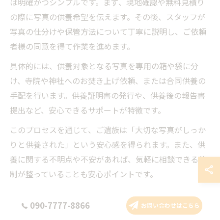
は明確かつシンプルです。まず、現地確認や無料見積り
の際に写真の供養希望を伝えます。その後、スタッフが
写真の仕分けや保管方法について丁寧に説明し、ご依頼
者様の同意を得て作業を進めます。
具体的には、供養対象となる写真を専用の箱や袋に分
け、寺院や神社へのお焚き上げ依頼、または合同供養の
手配を行います。供養証明書の発行や、供養後の報告書
提出など、安心できるサポートが特徴です。
このプロセスを通じて、ご遺族は「大切な写真がしっか
りと供養された」という安心感を得られます。また、供
養に関する不明点や不安があれば、気軽に相談できる体
制が整っていることも安心ポイントです。
遺品整理で品を正しく供養する具体的な手順
090-7777-8866
お問い合わせはこちら