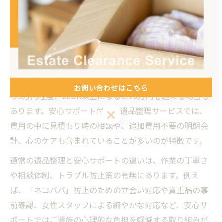
ント解説
遺品整理の費用相場と安心サポートの違い
遺品整理の費用相場は、間取りや荷物の量、作業内容に
よって大きく異なります。一般的に1Kの部屋で3万円か
お問い合わせはこちら
ら5万円程度、2LDK以上になると10万円を超える場合も
あります。安心サポート付きの遺品整理サービスでは、
お問い合わせはこちら
費用の中に見積もり時の相談や、追加費用不要の明朗会
計、心のケアも含まれていることが多いのが特徴です。
通常の遺品整理と安心サポートの違いは、作業の丁寧さ
や相談体制、トラブル防止策の有無にあります。例え
ば、「ネコババ」防止のための立会い対応や貴重品の事
前確認、女性スタッフによる細やかな対応など、安心サ
ポートではご遺族の心理的な負担を軽減する取り組みが