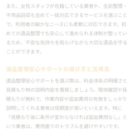
また、女性スタッフが在籍している業者や、生前整理・
遺品整理で心身の負担を減らす工夫と安心
不用品回収も含めて一括対応できるサービスを選ぶこと
策
で、利用者の細かなニーズにも柔軟に対応できます。初
遺品整理安心サポートで精神的負担を軽減
めての遺品整理でも安心して進められる体制が整ってい
遺品整理に疲れた時のサポート活用法
るため、不安な気持ちを和らげながら大切な遺品を守る
遺品整理で無理なく進めるための工夫
ことができます。
遺品整理の相談窓口活用で安心を得る方法
遺品整理安心サポートの選び方と活用法
故人の写真や品の供養方法を知るなら
遺品整理安心サポートを選ぶ際は、料金体系の明確さと
遺品整理で故人写真の供養方法と安心ポイ
見積もり時の説明内容を重視しましょう。現地確認や見
ント
積もりが無料で、作業内容や追加費用の有無をしっかり
遺品整理安心サポートで写真供養の流れを
説明してくれる業者は信頼度が高いといえます。特に
解説
「見積もり後に条件が変わらなければ追加費用なし」と
遺品整理で品を正しく供養する具体的な手
いう業者は、費用面でのトラブルを避けやすいです。
順