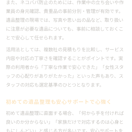
また、ネコババ防止のためには、作業中の立ち会いや作
遺品整理の供養方法と安心サポートのメリ
業員の身元確認、貴重品の事前分別・管理が有効です。
ット
遺品整理の現場では、写真や思い出の品など、取り扱い
遺品整理時の写真や品の供養相談のポイン
に注意が必要な遺品についても、事前に相談しておくこ
ト
とで安心して任せられます。
見積もり比較で賢く遺品整理を進めるコツ
活用法としては、複数社の見積もりを比較し、サービス
遺品整理の見積もり比較で損をしない方法
内容や対応の丁寧さを確認することがポイントです。実
遺品整理安心サポートで見積もりの違いを
際の利用者から「丁寧な作業で安心できた」「女性スタ
知る
ッフの心配りがありがたかった」といった声もあり、ス
遺品整理の費用比較とサポート選びのコツ
タッフの対応も選定基準のひとつとなります。
遺品整理で複数業者の見積もりを取る重要
性
初めての遺品整理も安心サポートで心強く
遺品整理安心サポートで費用を最適に抑え
初めて遺品整理に直面する場合、「何から手を付ければ
る
良いのか分からない」「家族だけで対応するのは心身と
もにしんどい」と感じる方が多いです。安心サポートを