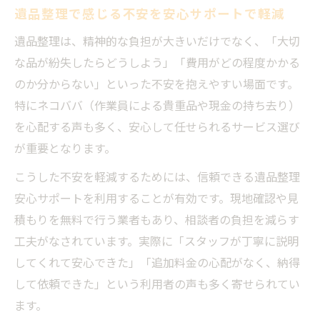
遺品整理で感じる不安を安心サポートで軽減
遺品整理時の貴重品管理とネコババ防止法
ネコババ対策のために遺品整理でできるこ
遺品整理は、精神的な負担が大きいだけでなく、「大切
と
な品が紛失したらどうしよう」「費用がどの程度かかる
遺品整理安心サポートとネコババ防止の重
のか分からない」といった不安を抱えやすい場面です。
要性
特にネコババ（作業員による貴重品や現金の持ち去り）
を心配する声も多く、安心して任せられるサービス選び
遺品整理で信頼できるサポート選びのポイ
が重要となります。
ント
費用相場と手続きの具体的なポイント解説
こうした不安を軽減するためには、信頼できる遺品整理
安心サポートを利用することが有効です。現地確認や見
遺品整理の費用相場と安心サポートの違い
積もりを無料で行う業者もあり、相談者の負担を減らす
遺品整理費用を抑える手続きと比較方法
工夫がなされています。実際に「スタッフが丁寧に説明
遺品整理にかかる費用項目とポイント解説
してくれて安心できた」「追加料金の心配がなく、納得
遺品整理安心サポート活用で費用を最適化
して依頼できた」という利用者の声も多く寄せられてい
遺品整理の見積もり比較で賢く選ぶ方法
ます。
心身の負担を軽くする遺品整理の工夫