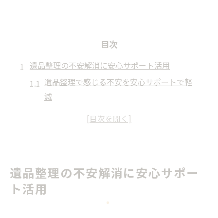
目次
遺品整理の不安解消に安心サポート活用
遺品整理で感じる不安を安心サポートで軽
減
遺品整理安心サポートの選び方と活用法
初めての遺品整理も安心サポートで心強く
遺品整理安心サポートの特徴と相談の流れ
遺品整理安心サポートでよくある疑問を解
遺品整理の不安解消に安心サポー
消
ト活用
ネコババ防止策で大切な遺品を守る方法
遺品整理でネコババ被害を防ぐ具体策