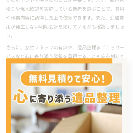
積りや現地確認を実施している業者を選ぶことで、費用
や作業内容に納得した上で依頼できます。また、追加費
用が発生しない明朗会計を掲げているかも確認しましょ
う。
さらに、女性スタッフの有無や、遺品整理まごころサー
ビスなど心に寄り添う姿勢を重視することも安心材料と
なります。口コミや評判、実績を参考にしながら、鹿児
島市や九州エリアで地域密着型の不用品回収や片付け隊
など、信頼できる業者を選びましょう。最終的には、遺
族の気持ちや故人の思い出を大切にしてくれるサポート
体制が整っているかが判断基準となります。
費用相場と手続きの具体的なポイ