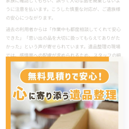
家族に確認してもらい、誤って大切な品を廃棄しないよ
うに注意を払います。こうした慎重な対応が、ご遺族様
の安心につながります。
過去の利用者からは「作業中も都度相談してくれて安心
できた」「思い出の品を大切に扱ってもらえてありがた
かった」という声が寄せられています。遺品整理の現場
では、感情面への配慮が求められるため、スタッフの細
やかな気配りや丁寧な作業が信頼の決め手となります。
仕分けから供養まで安心の遺品整理プロセス
遺品整理は単なる片付け作業ではなく、ご家族の心情に
寄り添いながら進めるべき重要なプロセスです。まず、
無料見積もり時に現場を丁寧に確認し、必要な作業内容
や料金を明確に提示することで、不安を軽減します。作
業当日は、女性スタッフを含む丁寧なチームが訪問し、