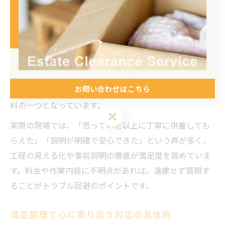
品物の仕分けから供養、処分まで一貫して対応します。
仕分けの際は、ご家族の意向を優先し、「形見分け」
「保管」「供養」「廃棄」の4分類で進めるのが一般的
です。特に供養が必要な品については、地域の寺院や神
社と連携し、適切な方法でお焚き上げや供養を行いま
お問い合わせはこちら
す。供養証明書の発行を希望される場合も多く、安心材
料の一つとなっています。
お問い合わせはこちら
実際の現場では、「思っていた以上に丁寧に供養しても
らえた」「説明が明確で安心できた」という声が多く、
工程の見える化や事前説明の徹底が満足度を高めていま
す。料金や作業内容に不明点があれば、遠慮せず質問す
ることがトラブル回避のポイントです。
遺品整理で心に寄り添う対応の具体例