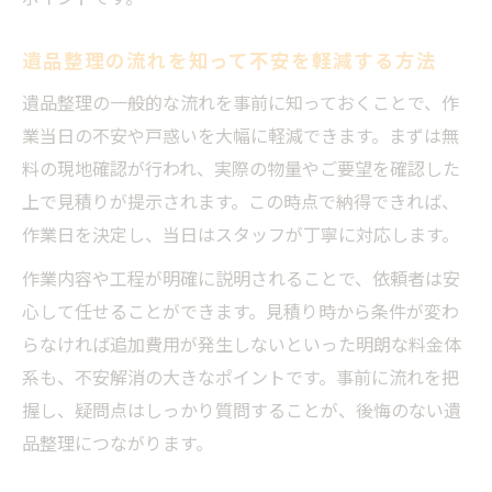
未来へつなぐ遺品整理の新しい考え方
遺品整理の流れを知って不安を軽減する方法
遺品整理で未来への思いをつなぐ方法
新しい遺品整理の形と家族への安心感
遺品整理の一般的な流れを事前に知っておくことで、作
遺品整理から始まる家族の新たな一歩
業当日の不安や戸惑いを大幅に軽減できます。まずは無
料の現地確認が行われ、実際の物量やご要望を確認した
遺品整理を通じて考えるこれからの暮らし
上で見積りが提示されます。この時点で納得できれば、
遺品整理で大切にしたい未来への配慮
作業日を決定し、当日はスタッフが丁寧に対応します。
作業内容や工程が明確に説明されることで、依頼者は安
心して任せることができます。見積り時から条件が変わ
らなければ追加費用が発生しないといった明朗な料金体
系も、不安解消の大きなポイントです。事前に流れを把
握し、疑問点はしっかり質問することが、後悔のない遺
品整理につながります。