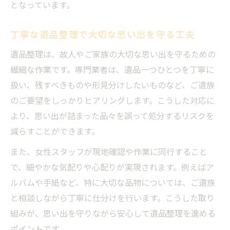
となっています。
ご家族の気持ちに寄り添う遺品整理の姿勢
丁寧な遺品整理で大切な思い出を守る工夫
遺品整理の進行で重視したい家族との対話
安心して任せられる遺品整理のサポート内
遺品整理は、故人やご家族の大切な思い出を守るための
容
繊細な作業です。専門業者は、遺品一つひとつを丁寧に
扱い、残すべきものや形見分けしたいものなど、ご遺族
遺品整理で家族の負担を減らすための相談
のご要望をしっかりヒアリングします。こうした対応に
方法
より、思い出が詰まった品々を誤って処分するリスクを
遺品整理を通じて家族の心を支える工夫
減らすことができます。
安心材料が揃う遺品整理の実践例紹介
また、女性スタッフが現地確認や作業に同行すること
安心できる遺品整理の実践例と利用者の声
で、細やかな気配りや心配りが実現されます。例えばア
遺品整理で信頼を集める対応事例を紹介
ルバムや手紙など、特に大切な品物については、ご遺族
遺品整理の丁寧な作業事例から学ぶ安心感
と相談しながら丁寧に仕分けを行います。こうした取り
遺品整理でトラブル回避に成功した実例
組みが、思い出を守りながら安心して遺品整理を進める
安心材料が揃う遺品整理の進め方事例集
ポイントです。