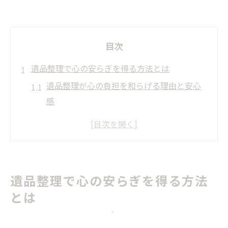
目次
遺品整理で心の安らぎを得る方法とは
遺品整理が心の負担を和らげる理由と安心
感
丁寧な遺品整理で大切な思い出を守る工夫
遺品整理の流れを知って不安を軽減する方
法
遺品整理を依頼する際の心構えと安心材料
遺品整理で心の安らぎを得る方法
安心できる遺品整理のサポート体制とは
とは
信頼できる遺品整理を選ぶ際の注意点
信頼できる遺品整理業者の選び方と基準