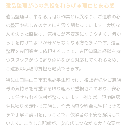
遺品整理が心の負担を和らげる理由と安心感
遺品整理で後悔しないために確認すべき点
遺品整理士資格の有無が安心につながる理
遺品整理は、単なる片付け作業とは異なり、ご遺族の心
由
の整理や悲しみのケアにも深く関わっています。大切な
口コミや実績から遺品整理業者を見極める
人を失った直後は、気持ちが不安定になりやすく、何か
方法
ら手を付けてよいか分からなくなる方も多いです。遺品
整理を専門業者に依頼することで、専門知識と経験を持
遺品整理依頼時にトラブルを防ぐコツ
つスタッフが心に寄り添いながら対応してくれるため、
大切な思い出を守る遺品整理の手順
ご遺族の心理的負担を軽減できます。
遺品整理で思い出の品を丁寧に扱う手順
特に山口県山口市熊毛郡平生町では、相談者様やご遺族
仕分けから供養まで安心の遺品整理プロセ
様の気持ちを尊重する取り組みが重視されており、安心
ス
して任せられる体制が整っています。例えば、現地確認
遺品整理で心に寄り添う対応の具体例
や見積りを無料で実施し、作業内容や料金に納得できる
家族の希望を反映する遺品整理の進め方
まで丁寧に説明を行うことで、依頼者の不安を解消して
故人の想いを大切にする遺品整理の工夫
います。こうした配慮が、安心感につながる大きな要素
ご家族に寄り添う遺品整理の進め方