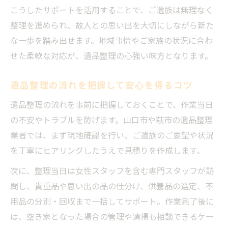
こうしたサポートを活用することで、ご遺族は無理なく
実家の片付けに役立つ遺品整理の知識
整理を進められ、故人との思い出を大切にしながら新た
実家の片付けは遺品整理の知識がカギ
な一歩を踏み出せます。地域事情やご家族の状況に合わ
遺品整理と実家の掃除を同時に進めるコツ
せた柔軟な対応が、遺品整理の心強い味方となります。
遠方からの遺品整理で役立つサポート内容
遺品整理で不要品を減らし片付けを効率化
遺品整理の流れを把握して安心を得るコツ
遺品整理後の空き家管理に必要なポイント
遺品整理の流れを事前に把握しておくことで、作業当日
遺品整理で信頼されるポイント徹底解説
の不安やトラブルを防げます。山口市や萩市の遺品整理
遺品整理で信頼できる業者の選び方とは
業者では、まず現地確認を行い、ご遺族のご要望や状況
を丁寧にヒアリングしたうえで見積りを作成します。
資格保有や口コミ重視の遺品整理業者探し
女性対応や即日見積もりの遺品整理の安心
次に、整理当日は女性スタッフを含む専門スタッフが訪
感
問し、貴重品や思い出の品の仕分け、供養品の選定、不
遺品整理の明朗な料金体系を確認する重要
用品の分別・回収まで一括してサポート。作業完了後に
性
は、空き家となった場合の管理や清掃も相談できるケー