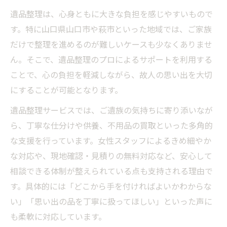
遺品整理は、心身ともに大きな負担を感じやすいもので
遺品整理でトラブルを防ぐ片付けの手順
す。特に山口県山口市や萩市といった地域では、ご家族
女性目線で考える遺品整理の仕方
だけで整理を進めるのが難しいケースも少なくありませ
女性スタッフによる安心の遺品整理体験
ん。そこで、遺品整理のプロによるサポートを利用する
女性が気になる遺品整理の配慮ポイント
ことで、心の負担を軽減しながら、故人の思い出を大切
遺品整理でプライバシーを守る工夫とは
にすることが可能となります。
細やかな気配りが光る遺品整理の進め方
遺品整理サービスでは、ご遺族の気持ちに寄り添いなが
女性が遺品整理を依頼する際の注意点
ら、丁寧な仕分けや供養、不用品の買取といった多角的
心の負担を減らす遺品整理の流れ
な支援を行っています。女性スタッフによるきめ細やか
遺品整理の流れを知り安心して進める方法
な対応や、現地確認・見積りの無料対応など、安心して
遺品整理前の準備で心の負担を軽減する
相談できる体制が整えられている点も支持される理由で
す。具体的には「どこから手を付ければよいかわからな
段取りよく進める遺品整理のポイント
い」「思い出の品を丁寧に扱ってほしい」といった声に
遺品整理で感情整理をサポートする工夫
も柔軟に対応しています。
遺品整理後の手続きや片付けの注意点