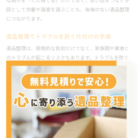
段として供養や譲渡を選ぶことも、後悔のない遺品整理
につながります。
遺品整理でトラブルを防ぐ片付けの手順
遺品整理は、感情的な負担だけでなく、家族間や業者と
のトラブルが起こるリスクもあります。トラブルを防ぐ
ためには、事前の話し合いと明確な作業手順が不可欠で
す。まずは、家族や関係者で遺品整理の目的や希望を共
有し、作業の流れを確認しておきましょう。
具体的な手順としては、現地確認→見積り→仕分け→搬
出→最終確認という流れが一般的です。見積り段階で費
用や作業内容に納得しておくことや、追加料金が発生し
ない業者を選ぶことも大切です。山口市や萩市では、無
料見積りや丁寧な事前説明を行う業者が多く、安心して