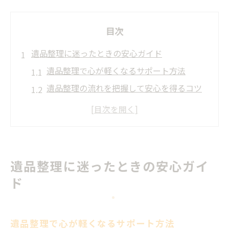
目次
遺品整理に迷ったときの安心ガイド
遺品整理で心が軽くなるサポート方法
遺品整理の流れを把握して安心を得るコツ
失敗しない遺品整理業者選びと注意点
遺品整理の無料見積もりで納得の第一歩
遺品整理を依頼する際の不安解消ポイント
大切な品を守る遺品整理の工夫
遺品整理に迷ったときの安心ガイ
遺品整理で思い出の品を上手に残す方法
ド
遺品整理の仕分け基準と保管のコツ
貴重品や思い出品の見落とし防止策
遺品整理で心が軽くなるサポート方法
遺品整理で供養や譲渡を選ぶポイント