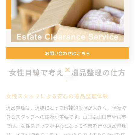
任せやすい環境が整っています。
また、片付けの際にはプライバシーや個人情報の管理に
も注意が必要です。信頼できる業者に依頼すれば、個人
情報の適切な取り扱いも徹底されているため、トラブル
のリスクを最小限に抑えることができます。
お問い合わせはこちら
お問い合わせはこちら
女性目線で考える遺品整理の仕方
女性スタッフによる安心の遺品整理体験
遺品整理は、遺族にとって精神的負担が大きく、信頼で
きるスタッフへの依頼が重要です。山口県山口市や萩市
では、女性スタッフが中心となって作業を行う遺品整理
サービスが増えています。女性ならではの柔らかな対応