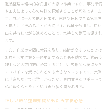
遺品整理は精神的な負担が大きい作業ですが、事前準備
専門的な視点で見る遺品整理の重要ポイント
や工夫によって心の負担を軽減することが可能です。ま
専門家が語る遺品整理知識の基本
ず、無理に一人で抱え込まず、家族や信頼できる第三者
遺品整理で押さえるべき専門的観点
と協力して進めることが大切です。作業を分担し、思い
遺品整理知識を深めるための勉強法
出を共有しながら進めることで、気持ちの整理も促され
遺品整理の現場で求められる知識とは
ます。
専門知識が遺品整理の信頼性を高める
また、作業の合間に休憩を取り、感情が高ぶったときは
トラブル回避に役立つ遺品整理のコツ
無理をせず作業を一時中断することも有効です。遺品整
遺品整理で発生しやすいトラブル防止策
理士などの専門家に依頼することで、客観的な視点から
アドバイスを受けられるのも大きなメリットです。実際
遺品整理知識を活かしたリスク回避術
に「家族だけでは難しかったが、専門業者のサポートで
安心して遺品整理を進めるためのコツ
心が軽くなった」という声も多く聞かれます。
遺品整理のトラブル事例から学ぶ知識
遺品整理現場で役立つ知識と心得
正しい遺品整理知識がもたらす安心感