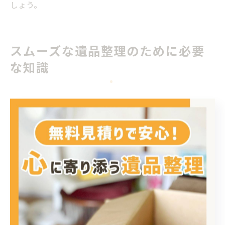
しょう。
スムーズな遺品整理のために必要
な知識
遺品整理の手順と必要な知識を徹底解説
遺品整理をスムーズに進めるためには、正しい手順と必
要な知識を身につけておくことが重要です。まず、作業
開始前に遺品の全体量や種類を把握し、家族や関係者と
整理方針を共有します。これにより、思い出の品や貴重
品の取り扱いミスを防ぎやすくなります。
主な遺品整理の流れは、①仕分け・分類、②貴重品・思
い出品の選別、③不要品の処分、④必要な手続きや書類