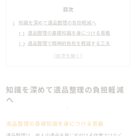
目次
知識を深めて遺品整理の負担軽減へ
遺品整理の基礎知識を身につける意義
遺品整理で精神的負担を軽減する工夫
正しい遺品整理知識がもたらす安心感
遺品整理の知識向上が家族にも役立つ理由
遺品整理の流れを知り効率化を図る方法
遺品整理が安心して進められる極意
知識を深めて遺品整理の負担軽減
遺品整理のポイントと安心できる進め方
へ
信頼できる遺品整理知識の選び方とは
遺品整理で安心を生む準備と心構え
遺品整理の基礎知識を身につける意義
遺品整理知識がトラブル予防に直結する理
由
遺品整理は、故人の遺品を単に片付ける作業ではなく、