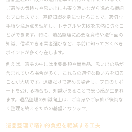
ご遺族の気持ちや思い出にも寄り添いながら進める繊細
遺品整理の不安を減らすサポート活用法
なプロセスです。基礎知識を身につけることで、適切な
スムーズな遺品整理のために必要な知識
手順や注意点を理解し、トラブルや失敗を未然に防ぐこ
遺品整理の手順と必要な知識を徹底解説
とができます。特に、遺品整理に必要な資格や法律面の
スムーズな遺品整理に活かせる知識とは
知識、信頼できる業者選びなど、事前に知っておくべき
遺品整理成功のカギは知識の有無にあり
ポイントが多く存在します。
トラブル回避に役立つ遺品整理の知識
例えば、遺品の中には重要書類や貴重品、思い出の品が
遺品整理の流れを理解する重要性
含まれている場合が多く、これらの適切な扱い方を知る
遺品整理で失敗を防ぐ心得とは
ことが大切です。遺族だけで進める場合も、プロのサポ
遺品整理でよくある失敗とその対策法
ートを受ける場合も、知識があることで安心感が生まれ
失敗しない遺品整理知識のポイント
ます。遺品整理の知識向上は、ご自身やご家族が後悔な
く整理を終えるための基盤となります。
遺品整理の注意点と事前準備の重要性
遺品整理知識で避けたいトラブル事例
遺品整理で精神的負担を軽減する工夫
遺品整理の心得を知り安心を得る方法