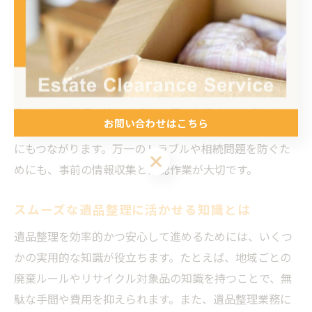
の整理、⑤清掃・原状回復となります。特に、処分や廃
棄に関しては分別ルールや法的手続きが関わるため、地
域の自治体や専門業者の指導を受けることが推奨されま
す。
また、遺品整理士などの資格や専門知識を活かすこと
お問い合わせはこちら
で、効率的かつ適切に作業を進められ、遺族の負担軽減
にもつながります。万一のトラブルや相続問題を防ぐた
お問い合わせはこちら
めにも、事前の情報収集と確認作業が大切です。
スムーズな遺品整理に活かせる知識とは
遺品整理を効率的かつ安心して進めるためには、いくつ
かの実用的な知識が役立ちます。たとえば、地域ごとの
廃棄ルールやリサイクル対象品の知識を持つことで、無
駄な手間や費用を抑えられます。また、遺品整理業務に